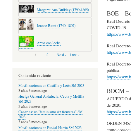
Margaret Ann Bulkley (1799-1865)
BOE – Bol
Real Decreto 4
Jeanne Baret (1740–1807)
COVID-19.
https://www.b
Arroz con leche
Real Decreto-
https://www.b
Page
2
Next
Next ›
Last
Last »
Página
1
Pagination
page
page
actual
Real Decreto-
pública.
Contenido reciente
https://www.b
Movilizaciones en Castilla y León 8M 2023
BOCM – B
3 años 3 meses ago
Huelga General Andalucía, Ceuta y Melilla
ACUERDO de 13
8M 2023
de 2020.
3 años 3 meses ago
https://www
Canarias: un "feminismo sin fronteras" 8M
2023
3 años 3 meses ago
ORDEN 348/202
Movilizaciones en Euskal Herria 8M 2023
como consecue