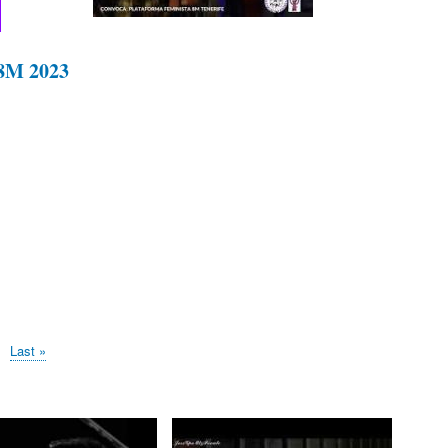
 8M 2023
Last
Last »
page