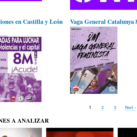
iones en Castilla y León
Vaga General Catalunya
Página
1
Page
2
Page
3
Next
Next ›
actual
page
NES A ANALIZAR