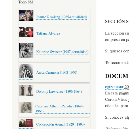
Todo 8M
Joanne Rowling (1965-actualidad)
SECCIÓN S
La sección si
Tatiana Álvarez
empresa en par
Si quieres co
Kathrine Switzer (1947-actualidad)
Te recomendam
Anita Carmona (1908-1940)
DOCUME
cgtzonasur
20
Dorothy Lawrence (1896-1964)
En esta págin
CoronaVirus y
oficiales para
Caterina Albert i Paradís (1869 –
1966)
Si conoces al
Concepción Arenal (1820 - 1893)
[Información 