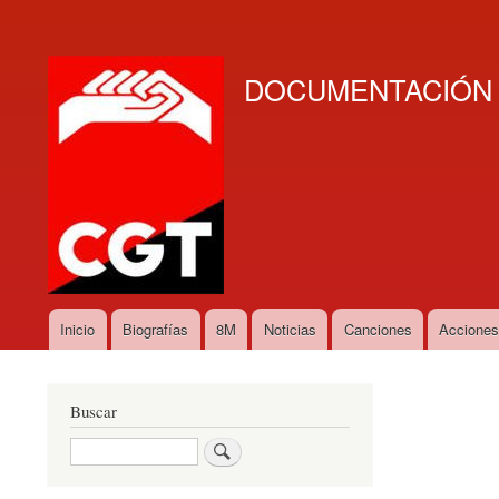
User
account
DOCUMENTACIÓN D
menu
Inicio
Biografías
8M
Noticias
Canciones
Accione
Main
navigation
Buscar
Buscar