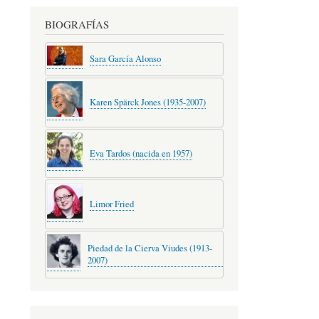
BIOGRAFÍAS
Sara García Alonso
Karen Spärck Jones (1935-2007)
Eva Tardos (nacida en 1957)
Limor Fried
Piedad de la Cierva Viudes (1913-
2007)