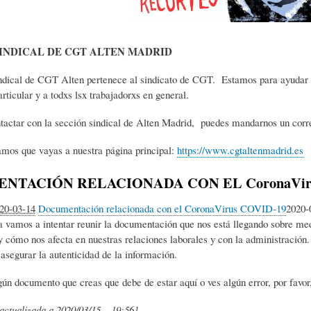
INDICAL DE CGT ALTEN MADRID
ndical de CGT Alten pertenece al sindicato de CGT. Estamos para ayudar 
ticular y a todxs lsx trabajadorxs en general.
ntactar con la sección sindical de Alten Madrid, puedes mandarnos un corre
os que vayas a nuestra página principal:
https://www.cgtaltenmadrid.es
NTACIÓN RELACIONADA CON EL CoronaViru
20-03-14
Documentación relacionada con el CoronaVirus COVID-19
2020-
a vamos a intentar reunir la documentación que nos está llegando sobre med
 cómo nos afecta en nuestras relaciones laborales y con la administración. 
 asegurar la autenticidad de la información.
gún documento que creas que debe de estar aquí o ves algún error, por favor
actualizada a 2020/03/15 – 19:56]