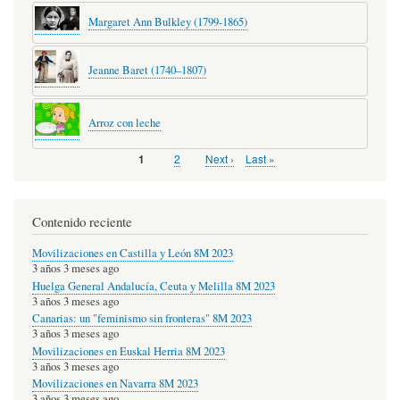
Margaret Ann Bulkley (1799-1865)
Jeanne Baret (1740–1807)
Arroz con leche
Page
2
Next
Next ›
Last
Last »
Página
1
Pagination
page
page
actual
Contenido reciente
Movilizaciones en Castilla y León 8M 2023
3 años 3 meses ago
Huelga General Andalucía, Ceuta y Melilla 8M 2023
3 años 3 meses ago
Canarias: un "feminismo sin fronteras" 8M 2023
3 años 3 meses ago
Movilizaciones en Euskal Herria 8M 2023
3 años 3 meses ago
Movilizaciones en Navarra 8M 2023
3 años 3 meses ago