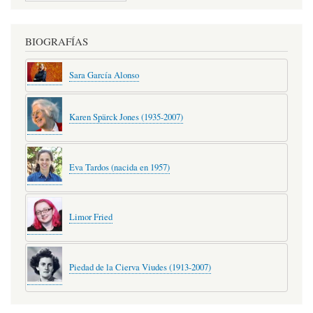
BIOGRAFÍAS
Sara García Alonso
Karen Spärck Jones (1935-2007)
Eva Tardos (nacida en 1957)
Limor Fried
Piedad de la Cierva Viudes (1913-2007)