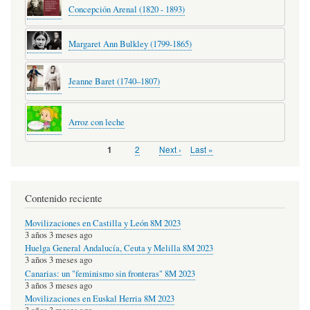
Concepción Arenal (1820 - 1893)
Margaret Ann Bulkley (1799-1865)
Jeanne Baret (1740–1807)
Arroz con leche
Page
2
Next
Next ›
Last
Last »
Página
1
Pagination
page
page
actual
Contenido reciente
Movilizaciones en Castilla y León 8M 2023
3 años 3 meses ago
Huelga General Andalucía, Ceuta y Melilla 8M 2023
3 años 3 meses ago
Canarias: un "feminismo sin fronteras" 8M 2023
3 años 3 meses ago
Movilizaciones en Euskal Herria 8M 2023